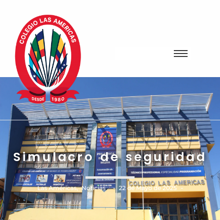
Simulacro de seguridad
-
-
Las Américas
,
Noticias
22 de Mayo de 2025