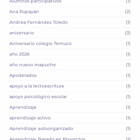
Alumnos participativos
(1)
Ana Rupayán
(2)
Andrea Fernández Toledo
(1)
aniversario
(3)
Aniversario colegio Temuco
(1)
año 2026
(1)
año nuevo mapuche
(1)
Apoderados
(1)
apoyo a la lectoescritura
(1)
apoyo psicológico escolar
(1)
Aprendizaje
(1)
aprendizaje activo
(1)
Aprendizaje autoorganizado
(1)
Aprendizaje Basado en Proyectos
(1)