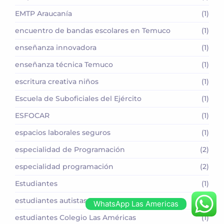
EMTP Araucanía
(1)
encuentro de bandas escolares en Temuco
(1)
enseñanza innovadora
(1)
enseñanza técnica Temuco
(1)
escritura creativa niños
(1)
Escuela de Suboficiales del Ejército
(1)
ESFOCAR
(1)
espacios laborales seguros
(1)
especialidad de Programación
(2)
especialidad programación
(2)
Estudiantes
(1)
estudiantes autistas TEA
(1)
WhatsApp Las Americas
estudiantes Colegio Las Américas
(1)